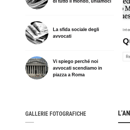
di tutto il mondo, uniamoci
La sfida sociale degli
Inte
avvocati
Q
R
Vi spiego perché noi
avvocati scendiamo in
piazza a Roma
L'A
GALLERIE FOTOGRAFICHE