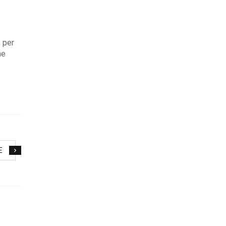
 per
ne
E