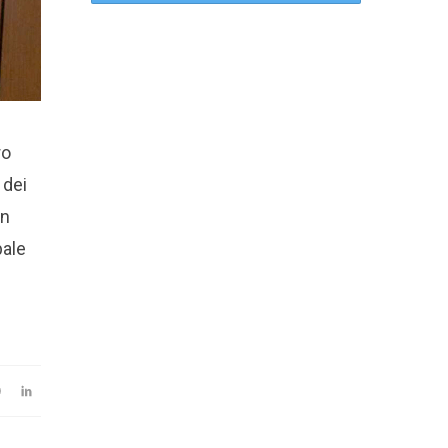
ro
 dei
in
pale