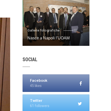
Gallerie fotografiche
Nasce a Napoli l’UOAM
SOCIAL
Facebook
45 likes
Twitter
61 followers