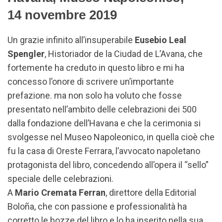
Paolo Mascilli
José Carlos
Paolo Mascilli
14 novembre 2019
Migliorini, Massimo
Rodriguez Ruiz con
Migliorini, Massimo
Milone, Alessandro
Alessandro
Milone, Alessandro
Senatore, José
Senatore
Senatore, Luigi de
Un grazie infinito all’insuperabile
Eusebio Leal
Carlos Rodriguez
Magistris Sindaco
Spengler
, Historiador de la Ciudad de L’Avana, che
Ruiz, Luis Martì
di Napoli, Luis Martì
Mingarro
Mingarro, Luigi
fortemente ha creduto in questo libro e mi ha
Mascilli Migliorini
concesso l’onore di scrivere un’importante
prefazione. ma non solo ha voluto che fosse
presentato nell’ambito delle celebrazioni dei 500
dalla fondazione dell’Havana e che la cerimonia si
svolgesse nel Museo Napoleonico, in quella cioè che
Alessandro
Platea al Teatrino di
Massimo Milone,
fu la casa di Oreste Ferrara, l’avvocato napoletano
Senatore
Corte del palazzo
Alessandro
protagonista del libro, concedendo all’opera il “sello”
Reale di Napoli
Senatore, José
Carlos Rodriguez
speciale delle celebrazioni.
Ruiz, Luis Martì
A
Mario Cremata Ferran
, direttore della Editorial
Mingarro, Luigi
Mascilli Migliorini
Boloña, che con passione e professionalità ha
corretto le bozze del libro e lo ha inserito nella sua