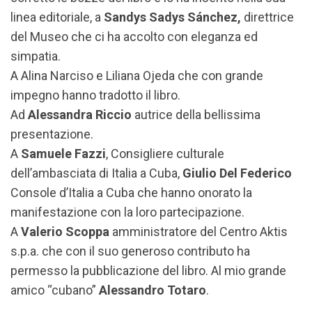
linea editoriale, a
Sandys Sadys Sánchez,
direttrice
del Museo che ci ha accolto con eleganza ed
simpatia.
A Alina Narciso e Liliana Ojeda che con grande
Paolo Mascilli
Paolo Mascilli
Paolo Mascilli
Migliorini, Massimo
Migliorini, Massimo
Migliorini, Massimo
impegno hanno tradotto il libro.
Milone, Alessandro
Milone, Alessandro
Milone, Alessandro
Ad
Alessandra Riccio
autrice della bellissima
Senatore, José
Senatore, José
Senatore, José
Carlos Rodriguez
Carlos Rodriguez
Carlos Rodriguez
presentazione.
Ruiz, Luis Martì
Ruiz, Luis Martì
Ruiz, Luis Martì
A
Samuele Fazzi
, Consigliere culturale
Mingarro
Mingarro, Luigi
Mingarro, Luigi
Mascilli Migliorini
Mascilli Migliorini
dell’ambasciata di Italia a Cuba,
Giulio Del Federico
Console d’Italia a Cuba che hanno onorato la
manifestazione con la loro partecipazione.
A
Valerio Scoppa
amministratore del Centro Aktis
s.p.a. che con il suo generoso contributo ha
permesso la pubblicazione del libro. Al mio grande
Lisset Argüelles,
Paolo Mascilli
Alessandro
Paolo Mascilli
Migliorini, Massimo
Senatore e Luigi De
amico “cubano”
Alessandro Totaro
.
Migliorini, Massimo
Milone, Alessandro
Magistris
Milone, Alessandro
Senatore, Luigi De