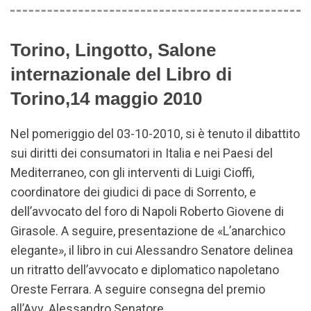
Torino, Lingotto, Salone
Cinzia Cerrachio e
Gino Rivieccio ritira
internazionale del Libro di
Aldo De Chiara
il premio città di
Sorrento da Zaira
Torino,14 maggio 2010
de Felice e Patrizio
Rispo
Nel pomeriggio del 03-10-2010, si è tenuto il dibattito
sui diritti dei consumatori in Italia e nei Paesi del
Mediterraneo, con gli interventi di Luigi Cioffi,
coordinatore dei giudici di pace di Sorrento, e
dell’avvocato del foro di Napoli Roberto Giovene di
Girasole. A seguire, presentazione de «L’anarchico
elegante», il libro in cui Alessandro Senatore delinea
un ritratto dell’avvocato e diplomatico napoletano
Alessandra Riccio – Ispanista Co-direttrice della
Oreste Ferrara. A seguire consegna del premio
rivista Latinoamerica
all’Avv. Alessandro Senatore.