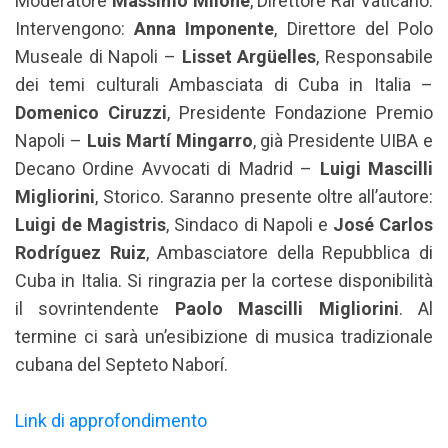
Moderatore
Massimo Milone
, Direttore Rai Vaticano.
Intervengono:
Anna Imponente
, Direttore del Polo
Museale di Napoli –
Lisset Argüelles
, Responsabile
dei temi culturali Ambasciata di Cuba in Italia –
Domenico Ciruzzi
, Presidente Fondazione Premio
Napoli –
Luis Martí Mingarro
, già Presidente UIBA e
Decano Ordine Avvocati di Madrid –
Luigi Mascilli
Migliorini
, Storico. Saranno presente oltre all’autore:
Luigi de Magistris
, Sindaco di Napoli e
José Carlos
Rodríguez Ruiz
, Ambasciatore della Repubblica di
Cuba in Italia. Si ringrazia per la cortese disponibilità
il sovrintendente
Paolo Mascilli Migliorini
. Al
termine ci sarà un’esibizione di musica tradizionale
cubana del Septeto Naborí.
Link di approfondimento