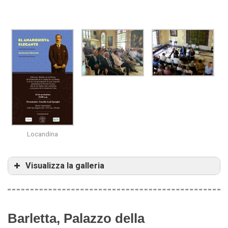
Senatore, José
Magistris, Luis
Carlos Rodriguez
Martì Mingarro
Ruiz, Luis Martì
Mingarro
Alessandro
Iris Lo Bello,
Paolo Mascilli
Senatore
Claudia Angiulli
Migliorini, Massimo
Milone, Alessandro
Locandina
Senatore, Luigi De
Magistris, Luis
Martì Mingarro
Visualizza la galleria
Barletta, Palazzo della