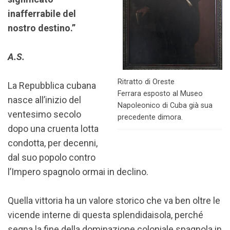
inafferrabile del
nostro destino.”
A.S.
Ritratto di Oreste
La Repubblica cubana
Ferrara esposto al Museo
nasce all’inizio del
Napoleonico di Cuba già sua
ventesimo secolo
precedente dimora.
dopo una cruenta lotta
condotta, per decenni,
dal suo popolo contro
l’Impero spagnolo ormai in declino.
Quella vittoria ha un valore storico che va ben oltre le
vicende interne di questa splendidaisola, perché
segna la fine della dominazione coloniale spagnola in