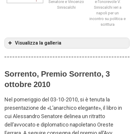
Senatore e Vincenzo
e l’onorevole V.
Siniscalchi
Siniscalchi ieri a
napoli per un
incontro su politica e
scrittura
Visualizza la galleria
Sorrento, Premio Sorrento, 3
ottobre 2010
A via partenope
con senatore e
siniscalchi
Nel pomeriggio del 03-10-2010, si è tenuta la
presentazione de «L’anarchico elegante», il libro in
cui Alessandro Senatore delinea un ritratto
dell’avvocato e diplomatico napoletano Oreste
Ferrara. A seguire consegna del premio all’Avv.